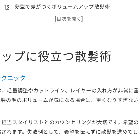
髪型で差がつくボリュームアップ散髪術
根元にふんわり感を出すための散髪方法
髪の毛のトップボリュームを高める散髪の工夫
髪質別に選ぶヘアボリュームアップ散髪術
散髪後のヘアボリュームを維持する秘訣
アップに役立つ散髪術
散髪後の髪 ボリュームを長持ちさせる方法
ヘアボリューム維持に役立つ毎日のケアポイント
テクニック
散髪直後のボリュームを保つドライヤー活用術
は、毛量調整やカットライン、レイヤーの入れ方が非常に
髪 ボリュームアップを支えるアイテム活用法
。髪の毛のボリュームが気になる場合は、重くなりすぎな
ヘアボリュームが落ちないための注意点
ヘアケアで実現する自然な髪のボリューム
、担当スタイリストとのカウンセリングが大切です。希望
自然なヘアボリュームを叶えるヘアケアの基本
案されます。失敗例として、希望を伝えずに散髪を進めて
髪 ボリューム感を高めるシャンプーの選び方