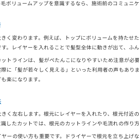
の毛ボリュームアップを意識するなら、施術前のコミュニ
ヘアオイルで髪の毛の根元をふんわり仕上げるコツ
髪 ボリュームアップに効く頭皮マッサージ法
術
毎日のヘアケアでボリューム髪を維持する習慣
大きく変わります。例えば、トップにボリュームを持たせ
トップにふんわり感を出すカットの工夫
です。レイヤーを入れることで髪型全体に動きが出て、ふ
トップにボリュームを生むカット技術の秘訣
ットラインは、髪がぺたんこになりやすいため注意が必要で
髪のトップふんわり仕上げる散髪ポイント
実際に「髪が若々しく見える」といった利用者の声もあり
ヘアボリュームを意識したレイヤーカットの活用
グも楽になります。
分け目を工夫してトップの髪 ボリュームアップ
髪型トップボリュームを出す散髪の伝え方
法
ボリュームを求めるなら散髪がカギ
大きく左右します。根元にレイヤーを入れたり、根元付近
ヘアボリュームアップのための散髪頻度とタイミン
意識したカットでは、根元のカットラインや毛流れの作り
髪 ボリュームアップ叶える理想の散髪サイクル
イヤーの使い方も重要です。ドライヤーで根元を立ち上げ
髪型の印象を左右するボリューム重視の散髪