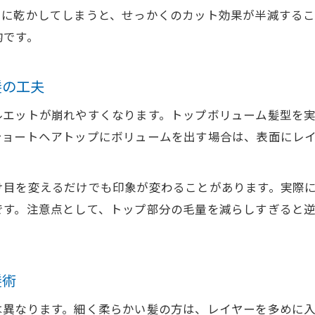
うに乾かしてしまうと、せっかくのカット効果が半減する
ヘアスタイル維持に欠かせないボリューム散髪
的です。
髪の毛のボリュームを失わない散髪方法
毎朝の簡単ケアでボリューム髪を長持ち
髪の工夫
忙しい朝でもできるボリューム髪簡単ケア術
ルエットが崩れやすくなります。トップボリューム髪型を
髪 ボリュームを保つための朝のヘアケア習慣
ショートヘアトップにボリュームを出す場合は、表面にレ
ヘアボリュームブラシ活用でふんわり仕上げるコツ
朝のスタイリングで髪 ボリュームアップを実現
け目を変えるだけでも印象が変わることがあります。実際
お問い合わせはこちら
お問い合わせはこちら
ヘアオイルを使った髪型ボリュームの演出法
です。注意点として、トップ部分の毛量を減らしすぎると
髪術
は異なります。細く柔らかい髪の方は、レイヤーを多めに