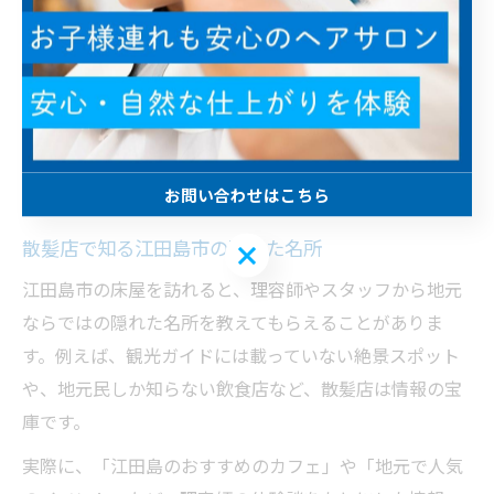
場面も見られます。このような交流は、江田島ならでは
の温かいコミュニティの一端を感じさせてくれます。
また、理容師の方が地域の行事やイベントの情報源とな
ることも多く、散髪をきっかけに地域活動に参加する方
も増えています。こうした人と人とのつながりは、江田
島市の床屋利用者から高く評価されています。
お問い合わせはこちら
散髪店で知る江田島市の隠れた名所
お問い合わせはこちら
江田島市の床屋を訪れると、理容師やスタッフから地元
ならではの隠れた名所を教えてもらえることがありま
す。例えば、観光ガイドには載っていない絶景スポット
や、地元民しか知らない飲食店など、散髪店は情報の宝
庫です。
実際に、「江田島のおすすめのカフェ」や「地元で人気