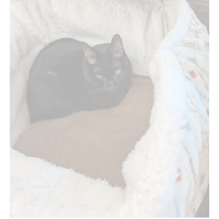
散髪店で知る江田島市の隠れた名所
理容と床屋の違いに迫る江田島散髪体験
理容と床屋の違いを江田島の散髪で実感
江田島市で学ぶ理容と床屋の特徴
散髪で知る理容と床屋のサービス差
江田島市の散髪店が持つ独自の強み
散髪体験で見極める理容と床屋の魅力
伝統と温もりを感じる江田島の散髪文化
江田島市の散髪文化に宿る伝統と歴史
地元に根ざす散髪の温もりある接客
散髪を通して受け継がれる江田島の技術
昔ながらの散髪文化が息づく理由
散髪で感じる江田島市の心地よい時間