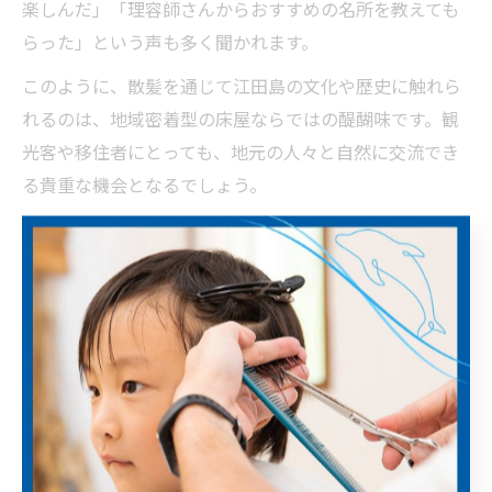
楽しんだ」「理容師さんからおすすめの名所を教えても
らった」という声も多く聞かれます。
このように、散髪を通じて江田島の文化や歴史に触れら
れるのは、地域密着型の床屋ならではの醍醐味です。観
光客や移住者にとっても、地元の人々と自然に交流でき
る貴重な機会となるでしょう。
散髪中に出会う江田島市の人々との交流
江田島市の床屋では、散髪中の会話を通じて思わぬ人と
の出会いや交流が生まれることがあります。地域密着型
の理容室では、リピーター同士やスタッフとの距離が近
く、自然と地元情報の共有や世間話が広がります。
例えば、常連客同士が昔話に花を咲かせたり、新規の利
用者が地元のおすすめスポットを教えてもらったりする