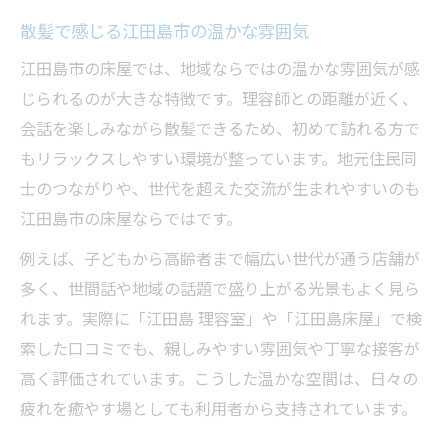
散髪なら江田島で得られるリラックス時間
散髪で感じる江田島市の温かな雰囲気
江田島市の散髪店で味わう安らぎの時間
江田島市の床屋では、地域ならではの温かな雰囲気が感
散髪で心身ともにリフレッシュできる秘訣
じられるのが大きな特徴です。理容師との距離が近く、
落ち着いた空間で楽しむ江田島市の散髪
会話を楽しみながら散髪できるため、初めて訪れる方で
散髪がもたらす江田島市での癒し体験
もリラックスしやすい環境が整っています。地元住民同
江田島市の散髪でリラックスするコツ
士のつながりや、世代を超えた交流が生まれやすいのも
地元の魅力を知るきっかけとなる散髪
江田島市の床屋ならではです。
散髪店で発見する江田島市の名物と魅力
例えば、子どもから高齢者まで幅広い世代が通う店舗が
地元の人とふれあう散髪体験の醍醐味
多く、世間話や地域の話題で盛り上がる光景もよく見ら
れます。実際に「江田島 理容室」や「江田島床屋」で検
散髪を通した江田島市の魅力再発見
索した口コミでも、親しみやすい雰囲気や丁寧な接客が
散髪がきっかけで広がる地域の情報
高く評価されています。こうした温かな空間は、日々の
江田島市の散髪で地域愛を深める方法
疲れを癒やす場としても利用者から支持されています。