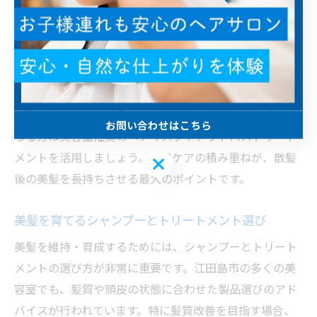
流し残しがないように注意し、トリートメントは毛先を
中心に塗布して5分程度放置しましょう。これにより、髪
内部の水分バランスが整い、しっとりとした質感を維持
できます。
また、髪の悩みに合わせて週1〜2回の集中ケアアイテム
を取り入れるのも効果的です。例えば、ダメージが気に
お問い合わせはこちら
なる方は美容室推奨のヘアマスクやアウトバストリート
メントを活用しましょう。日常ケアの積み重ねが、散髪
お問い合わせはこちら
後の美髪を長持ちさせる最大のポイントです。
美髪を育てるシャンプーとトリートメント選び
美髪を維持・育成するためには、シャンプーとトリート
メントの選び方が非常に重要です。江田島市の多くの美
容室でも、髪質や頭皮の状態に合わせた製品選びのアド
バイスが行われています。特に髪質改善を目指す場合、