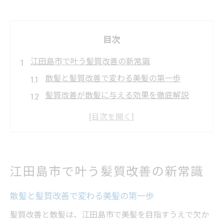
目次
江田島市で叶う髪質改善の新常識
散髪と髪質改善で変わる美髪の第一歩
髪質改善が散髪に与える効果を徹底解説
散髪と髪質改善の正しい順番とポイント
サロン選びで失敗しない髪質改善の秘訣
実感できる髪質改善と散髪の流れとは
髪のお悩みに寄り添う散髪体験
江田島市で叶う髪質改善の新常識
うねりやパサつきに効く散髪の工夫とは
散髪と髪質改善で変わる美髪の第一歩
髪質改善と相性の良い散髪スタイル提案
美容室選びで大切なカウンセリングの流れ
髪質改善と散髪は、江田島市で美髪を目指すうえで欠か