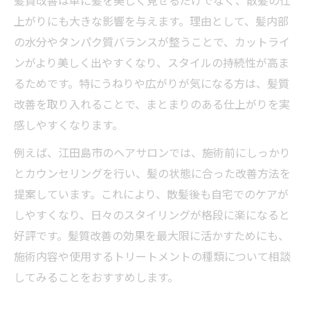
髪質改善は単に髪を美しく見せるだけでなく、散髪の仕
縮毛矯正と髪質改善のメリット比較
上がりにも大きな影響を与えます。理由として、髪内部
散髪で気を付けたい髪質改善後のケア方法
の水分やタンパク質バランスが整うことで、カットライ
髪質改善を始める前に知るべき注意点
ンがより美しく出やすくなり、スタイルの持続性が高ま
あなたの理想へ導く散髪と髪質改善法
るためです。特にうねりや広がりが気になる方は、髪質
理想の髪を叶える散髪と髪質改善の流れ
改善を取り入れることで、まとまりのある仕上がりを実
髪質や悩みに合わせた散髪の提案事例
感しやすくなります。
髪質改善の施術と散髪を両立するコツ
例えば、江田島市のヘアサロンでは、施術前にしっかり
自宅でもできる髪質改善の簡単ケア法
とカウンセリングを行い、髪の状態に合った改善方法を
口コミで評判の髪質改善と散髪サロン選び
提案しています。これにより、散髪後も自宅でのケアが
髪のうねりに効く施術選びのコツ
しやすくなり、日々のスタイリングが格段に楽になると
好評です。髪質改善の効果を最大限に活かすためにも、
うねり改善に適した散髪と施術の選択肢
施術内容や使用するトリートメントの種類について相談
髪質改善と縮毛矯正の違いを理解しよう
してみることをおすすめします。
髪のダメージに配慮した散髪方法とは
散髪前後で変わる髪質改善の実感ポイント