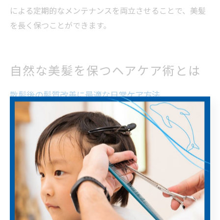
による定期的なメンテナンスを両立させることで、美髪
を長く保つことができます。
自然な美髪を保つヘアケア術とは
散髪後の髪質改善に最適な日常ケア方法
散髪を終えたばかりの髪は、形が整っているだけでなく
ダメージが少ない状態です。このタイミングで正しい日
常ケアを始めることで、髪質改善の効果を持続しやすく
なります。江田島市の美容サロンでも、カット後のホー
ムケアの重要性が強調されています。
まず、洗髪時はぬるま湯を使い、髪と頭皮をやさしくマ
ッサージすることが基本です。シャンプー後はきちんと