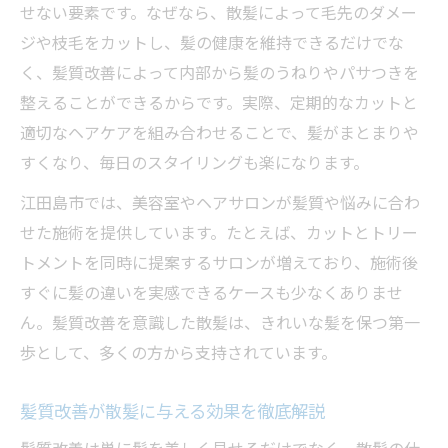
せない要素です。なぜなら、散髪によって毛先のダメー
口コミで選ぶ髪質改善と散髪の実体験
ジや枝毛をカットし、髪の健康を維持できるだけでな
ダメージを抑える散髪テクニックと注意点
く、髪質改善によって内部から髪のうねりやパサつきを
自然な美髪を保つヘアケア術とは
整えることができるからです。実際、定期的なカットと
散髪後の髪質改善に最適な日常ケア方法
適切なヘアケアを組み合わせることで、髪がまとまりや
美髪を育てるシャンプーとトリートメント
すくなり、毎日のスタイリングも楽になります。
選び
江田島市では、美容室やヘアサロンが髪質や悩みに合わ
髪質改善後におすすめのヘアケアアイテム
せた施術を提供しています。たとえば、カットとトリー
散髪と髪質改善の相乗効果を引き出すコツ
トメントを同時に提案するサロンが増えており、施術後
髪のダメージを防ぐ正しい乾かし方のポイ
すぐに髪の違いを実感できるケースも少なくありませ
ント
ん。髪質改善を意識した散髪は、きれいな髪を保つ第一
髪質改善を考えるなら知っておきたいポイント
歩として、多くの方から支持されています。
散髪と髪質改善の違いと選び方の基準
髪質改善が散髪に与える効果を徹底解説
髪質改善の効果持続期間と理想頻度の目安