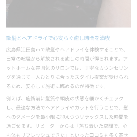
癒やしの散髪体験を彩るアンティークな演
出
落ち着きのあるヘアドライ空間で心を満た
す
散髪とヘアドライで心安らぐ癒し時間を満喫
非日常を感じるヘアドライと散髪の楽しみ
広島県江田島市で散髪やヘアドライを体験することで、
方
日常の喧騒から解放される癒しの時間が得られます。ア
ヘアダメージを抑え理想の髪型を叶えるコツ
ットホームな雰囲気のサロンでは、丁寧なカウンセリン
散髪時にヘアダメージを防ぐケア方法を紹
グを通じて一人ひとりに合ったスタイル提案が受けられ
介
るため、安心して施術に臨めるのが特徴です。
理想ヘアを実現するヘアドライのポイント
例えば、施術前に髪質や頭皮の状態を細かくチェック
髪を守る散髪テクニックとケアの重要性
し、最適な方法でヘアドライやカットを行うことで、髪
ヘアドライで髪型の仕上がりが変わる理由
へのダメージを最小限に抑えつつリラックスした時間を
散髪とケアで理想の髪型へ近づくコツ
過ごせます。リピーターからは「落ち着いた空間で、心
散髪なら癒やしの時間を求める女性におすすめ
も体もリフレッシュできた」といった口コミも多く寄せ