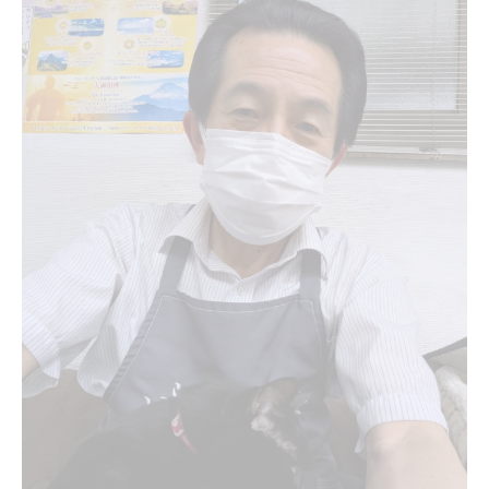
法
江田島市の隠れ家サロンが散髪で人気な理
由
落ち着いた雰囲気でヘアドライと散髪を体
験
散髪でリラックスできるこだわりの空間設
計
散髪後の満足度を高める癒しの施術とは
アンティークな雰囲気が漂うヘアドライ施術と
は
アンティーク空間で味わうヘアドライ施術
の魅力
散髪とヘアドライが映えるインテリアの工
夫