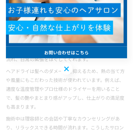
たい方にぴったりです。
落ち着いた雰囲気でヘアドライと散髪を体験
江田島市のサロンでは、落ち着いた雰囲気の中でヘアド
ライと散髪を同時に体験できるのが大きな魅力です。施
術スペースには、心を落ち着かせる照明や静かな音楽が
お問い合わせはこちら
流れ、日常の緊張をほぐしてくれます。
お問い合わせはこちら
ヘアドライは髪へのダメージを抑えるため、熱の当て方
や風量にもこだわった技術が使われています。例えば、
適度な温度管理やプロ仕様のドライヤーを用いること
で、髪の艶やまとまり感がアップし、仕上がりの満足度
も高まります。
施術中は理容師との会話や丁寧なカウンセリングがあ
り、リラックスできる時間が流れます。こうしたサロン