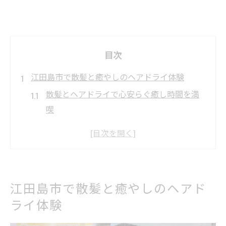
目次
江田島市で散髪と癒やしのヘアドライ体験
散髪とヘアドライで心安らぐ癒し時間を満
喫
江田島市ならではの散髪体験の特徴に迫る
ヘアドライ施術で日常の疲れをリセット
散髪の流れとヘアドライの心地よさを解説
江田島市で理想の散髪を叶えるポイント
江田島市で散髪と癒やしのヘアド
落ち着いた空間で散髪を楽しむ江田島市の魅力
ライ体験
癒しを感じる空間で散髪時間を堪能する方