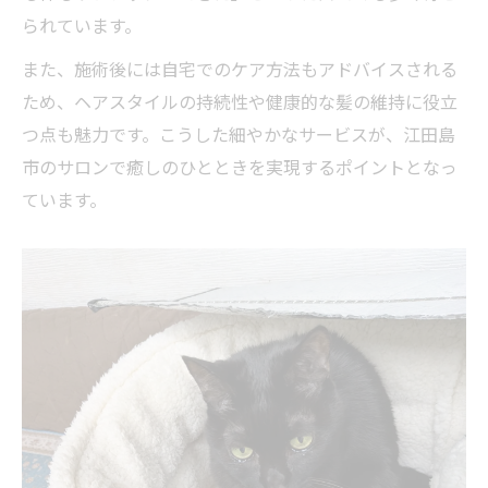
癒しを求める女性に人気の散髪＆ヘアドラ
られています。
イ体験
また、施術後には自宅でのケア方法もアドバイスされる
女性目線で選ぶ癒しの散髪サロンの魅力
ため、ヘアスタイルの持続性や健康的な髪の維持に役立
心安らぐヘアドライで日々の疲れをリセッ
つ点も魅力です。こうした細やかなサービスが、江田島
ト
市のサロンで癒しのひとときを実現するポイントとなっ
リラックスできる散髪空間が女性に支持さ
ています。
れる理由
女性に嬉しい散髪サービスの特徴を徹底解
説
江田島市で叶う心安らぐヘアドライ体験の特徴
江田島市の散髪とヘアドライ体験が選ばれ
る理由
心安らぐ空間で味わうヘアドライの心地良
さ