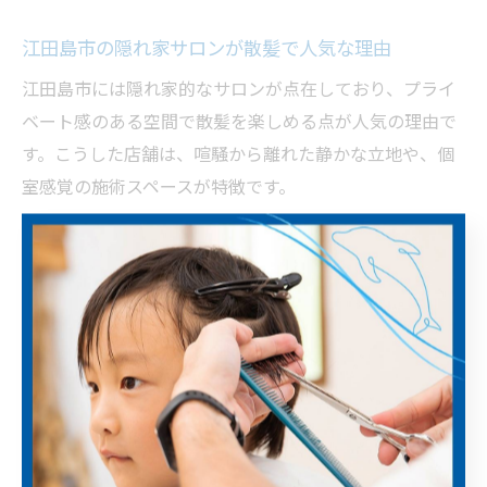
江田島市の隠れ家サロンが散髪で人気な理由
江田島市には隠れ家的なサロンが点在しており、プライ
ベート感のある空間で散髪を楽しめる点が人気の理由で
す。こうした店舗は、喧騒から離れた静かな立地や、個
室感覚の施術スペースが特徴です。
特に「ヘアーサロン ヒデ」などは、落ち着いた照明や季
節感のある内装で、非日常的な癒しを演出しています。
利用者からも「隠れ家のような雰囲気でリラックスでき
る」「人目を気にせず過ごせる」といった高評価が寄せ
られています。
また、理容師との距離が近く、要望を丁寧に聞いてもら
えるため、初めての方や女性にもおすすめです。プライ
ベート空間での散髪は、自分だけの贅沢な時間を過ごし