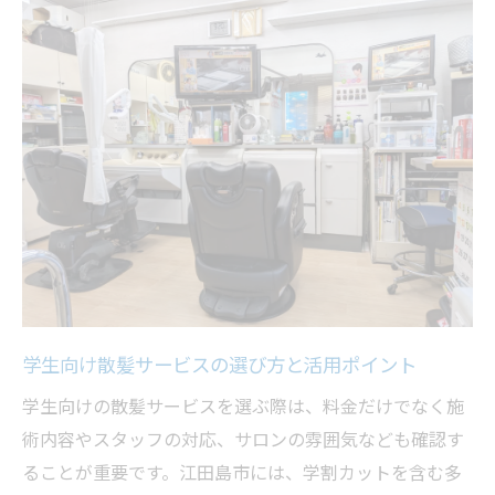
介
散髪に迷ったときの学割カット活用チェッ
クポイント
学割カットで広がる学生の新しいヘアスタイル
体験
学割カットで挑戦したい最新ヘアスタイル
紹介
散髪をきっかけに自分らしい髪型へチェン
ジ
学生ならではの学割カット活用術に注目
学生向け散髪サービスの選び方と活用ポイント
学割カットで新しい自分を発見する散髪体
験談
学生向けの散髪サービスを選ぶ際は、料金だけでなく施
江田島市の学割散髪で叶うデザインカット
術内容やスタッフの対応、サロンの雰囲気なども確認す
特集
ることが重要です。江田島市には、学割カットを含む多