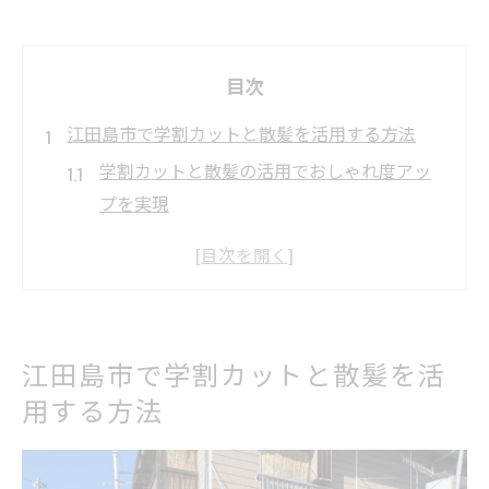
目次
江田島市で学割カットと散髪を活用する方法
学割カットと散髪の活用でおしゃれ度アッ
プを実現
学生向け散髪サービスの選び方と活用ポイ
ント
予約とカウンセリングで理想の学割カット
へ近づく
江田島市で学割カットと散髪を活
散髪の予算を抑える学割活用テクニック紹
用する方法
介
江田島市で利用できる学割カットの特徴と
流れ