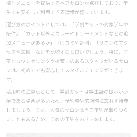
様なメニューを提供するヘアサロンが点在しており、学
安心して選べる散髪ポイントを丁寧に紹介
生でも安心して利用できる環境が整っています。
学割カットを安心して利用するためのチェ
ック点
選び方のポイントとしては、「学割カットの対象学年や
散髪時に重視したいカウンセリングの流れ
条件」「カット以外にカラーやトリートメントなどの追
加メニューがあるか」「口コミや評判」「サロンのアク
学生向け散髪サービスの安全対策を解説
セスや設備」などを比較すると良いでしょう。特に、丁
学割カットで後悔しないためのサロン選び
寧なカウンセリングや提案力のあるスタッフがいるサロ
術
ンは、初めてでも安心してスタイルチェンジができま
散髪後も安心できるアフターサポートとは
す。
活用時の注意点として、学割カットは学生証の提示が必
須である場合が多いため、予約時や来店時に忘れず持参
しましょう。また、人気のサロンは当日予約が取りづら
いこともあるため、早めの予約をおすすめします。