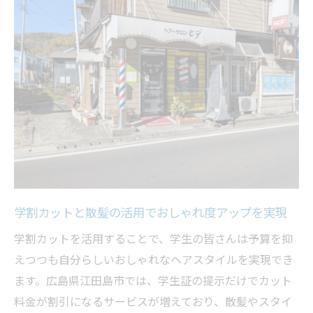
学生に嬉しい散髪サービスを徹底解説
学割カット利用で散髪料金がぐっとお得に
なる理由
学生限定の散髪サービス特徴をわかりやす
く説明
学割散髪の安心サポートや相談のコツを紹
介
散髪をもっと楽しむための学割カット予約
術
学割カットと散髪の活用でおしゃれ度アップを実現
学割カットと散髪で毎日が楽しくなる体験
学割カットを活用することで、学生の皆さんは予算を抑
談
えつつも自分らしいおしゃれなヘアスタイルを実現でき
お得な学割カットが叶う江田島市の魅力
ます。広島県江田島市では、学生証の提示だけでカット
江田島市で選ばれる学割カットの人気の秘
料金が割引になるサービスが増えており、散髪やスタイ
密