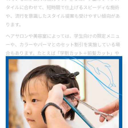
タイルに合わせて、短時間で仕上げるスピーディな施術
や、流行を意識したスタイル提案も受けやすい傾向があ
ります。
ヘアサロンや美容室によっては、学生向けの限定メニュ
ーや、カラーやパーマとのセット割引を実施している場
合もあります。たとえば「学割カット＋前髪カット」や
「学割カット＋トリートメント」など、お得なパッケー
ジが用意されていることも。これにより、シンプルなカ
ットからトレンドを取り入れたスタイルチェンジまで、
幅広く対応できるのが特徴です。
利用時の注意点としては、学割の適用範囲や、対象とな
る学年（高校生・大学生など）がサロンごとに異なるケ
ースがあることです。予約時や来店前に、希望するサー
ビスが学割対象かどうかを確認し、不明点は事前に問い