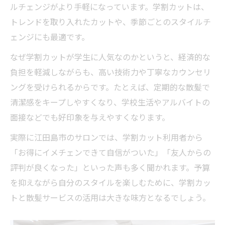
ルチェンジがより手軽になっています。学割カットは、
散髪に学割を活用するメリットを徹底紹介
トレンドを取り入れたカットや、季節ごとのスタイルチ
学割カット利用で叶う理想のヘアスタイル
ェンジにも最適です。
体験
なぜ学割カットが学生に人気なのかというと、経済的な
江田島市ならではの学生向け散髪サービス
負担を軽減しながらも、高い技術力や丁寧なカウンセリ
特集
ングを受けられるからです。たとえば、定期的な散髪で
学割カットで広がる新しい髪型の楽しみ方
清潔感をキープしやすくなり、学校生活やアルバイトの
散髪に迷う学生なら知っておきたい最新情報
面接などでも好印象を与えやすくなります。
学割カットで叶える失敗しない散髪の選び
実際に江田島市のサロンでは、学割カット利用者から
方
「お得にイメチェンできて自信がついた」「友人からの
江田島市の学生向け散髪トレンドを徹底調
評判が良くなった」といった声も多く聞かれます。予算
査
を抑えながら自分のスタイルを楽しむために、学割カッ
学割カットと散髪メニュー最新情報を解説
トと散髪サービスの活用は大きな味方となるでしょう。
失敗しないためのカウンセリング活用法紹