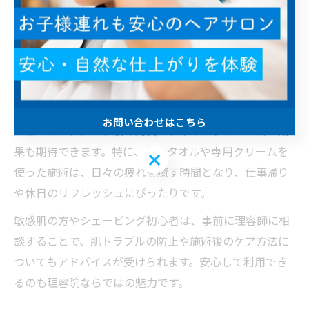
理容院で受けるシェービングは、自宅では味わえない特
別な体験です。プロによる丁寧なシェービングは、肌へ
の負担を最小限に抑えつつ、顔全体をすっきりと整えま
す。広島県江田島市の理容院でも、多くの男性がこのサ
ービスを楽しみに来店しています。
お問い合わせはこちら
シェービングには、肌の角質ケアやリラクゼーション効
果も期待できます。特に、蒸しタオルや専用クリームを
お問い合わせはこちら
使った施術は、日々の疲れを癒す時間となり、仕事帰り
や休日のリフレッシュにぴったりです。
敏感肌の方やシェービング初心者は、事前に理容師に相
談することで、肌トラブルの防止や施術後のケア方法に
ついてもアドバイスが受けられます。安心して利用でき
るのも理容院ならではの魅力です。