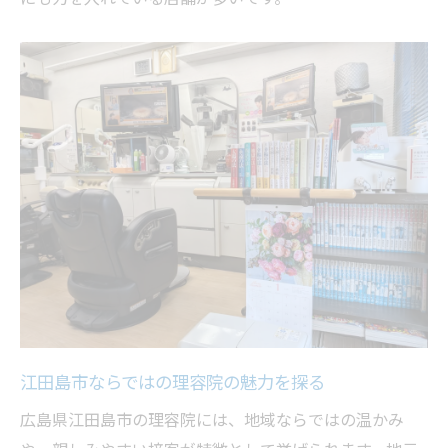
清潔感重視の理容院選びのポイント
理容院で長持ちする清潔感を手に入れる
男らしさを磨くなら理容院の技術力に注目
理容院の技術が男らしい印象を作る理由
理容院ならではのフェードカットの魅力
理容院で差がつくスタイルの作り方
理容院で男らしさを引き出す施術ポイント
理容院のプロがこだわるバーバースタイル
理容院選びで失敗しないポイント解説
理容院選びで後悔しないために重視すべき
点
理容院のサービス内容を事前に確認しよう
江田島市ならではの理容院の魅力を探る
理容院の予約や相談のしやすさも重要
広島県江田島市の理容院には、地域ならではの温かみ
理容院の対応力が満足度につながる理由