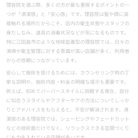
ト
理容院を選ぶ際、多くの方が最も重視するポイントの一
理容院ならではのシェービングの心地よさ
つが「清潔感」と「安心感」です。理容院は髪や顔に直
接触れる場所だからこそ、店内の衛生状態やスタッフの
スタイル維持に理容院が欠かせない理由
身だしなみ、道具の消毒状況などが気になるものです。
理容院が叶える自分らしいスタイル探し
特に江田島市のような地域密着型の理容院では、日々の
理容院で自分に似合うスタイルを発見
清掃や衛生管理に対する意識が高い店舗が多く、利用者
理容院のカウンセリング活用のコツ
からの信頼につながっています。
髪質やライフスタイルに合う理容院提案
安心して施術を受けるためには、カウンセリング時の丁
理容院の技術で個性あるバーバースタイル
寧な説明や、施術内容・料金の明確な提示も重要です。
理容院で長く通える安心感を得る方法
例えば、初めてバーバースタイルに挑戦する場合、自分
清潔感アップに最適な理容院の特徴
に似合うスタイルやアフターケアの方法についてしっか
理容院が提案する清潔感あふれるカット
りとアドバイスをもらえると、不安が解消されます。清
理容院の頭皮ケアやシェービングの魅力
潔感のある理容院では、シェービングやフェードカット
などの技術面だけでなく、リラックスできる空間づくり
理容院で体感する爽やかな仕上がりの秘密
にも力を入れている店舗が多いです。