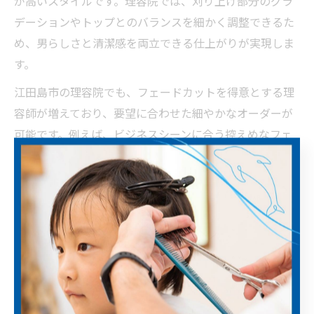
が高いスタイルです。理容院では、刈り上げ部分のグラ
デーションやトップとのバランスを細かく調整できるた
め、男らしさと清潔感を両立できる仕上がりが実現しま
す。
江田島市の理容院でも、フェードカットを得意とする理
容師が増えており、要望に合わせた細やかなオーダーが
可能です。例えば、ビジネスシーンに合う控えめなフェ
ードや、個性を強調した大胆なフェードなど、幅広いバ
リエーションに対応しています。
フェードカットは、髪が伸びても形が崩れにくい点や、
手入れが簡単な点も魅力です。ただし、定期的なカット
が必要となるため、理容院選びではアクセスや予約のし
やすさも確認しておきましょう。
理容院ならではのシェービングの心地よさ