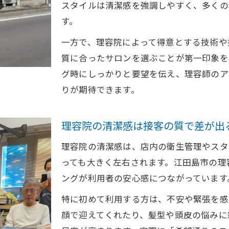
スタイルは清潔感を強調しやすく、多くの
理容院の提案で理想の髪型に近づく秘訣
す。
理容院技術でオンリーワンのヘアデザイン
一方で、理容院によって得意とする技術や
理容院利用者の満足度が高い理由とは
質に合ったサロンを選ぶことが第一印象を
伝統とトレンドが融合する理容院体験
グ時にしっかりと要望を伝え、理容師のア
理容院で味わう伝統技の安心感と魅力
りが期待できます。
理容院が取り入れる最新トレンドヘアとは
理容院の技術で変わる印象アップ術
理容院の清潔感は接客の質で差が出
理容院体験で大人の雰囲気を手に入れる
理容院の清潔感は、店内の衛生管理やスタ
理容院の伝統技術を現代風に活かすポイント
っても大きく左右されます。江田島市の理
理容院のカウンセリングで失敗しない方法
ングが利用者の安心感につながっています
理容院カウンセリングの事前準備で安心
特に初めて利用する方は、不安や緊張を感
理容院で要望を伝えるコミュニケーション術
顔で迎えてくれたり、髪型や頭皮の悩みに
理容院選びで重視すべきカウンセリング力