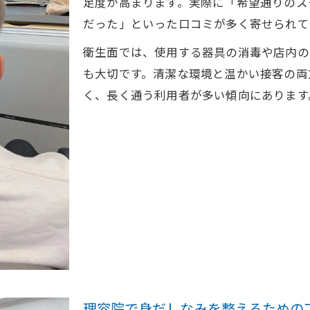
足度が高まります。実際に「希望通りのス
だった」といった口コミが多く寄せられて
理容院の事前相談が仕上がりを左右する理由
理容院カウンセリングの流れを解説
衛生面では、使用する器具の消毒や店内の
身だしなみを整える理容院活用ガイド
も大切です。清潔な環境と温かい接客の両
く、長く通う利用者が多い傾向にあります
理容院活用で清潔感を維持する習慣
理容院で学ぶ自宅ケアとセット方法
理容院を活用した大人の身だしなみ術
理容院利用で毎日を快適に過ごすコツ
お問い合わせはこちら
お問い合わせはこちら
理容院技術を活かした印象管理の方法
理容院で身だしなみを整えるための