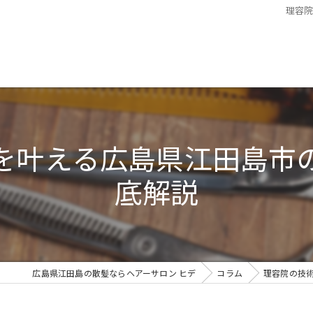
理容
を叶える広島県江田島市
底解説
広島県江田島の散髪ならヘアーサロン ヒデ
コラム
理容院の技