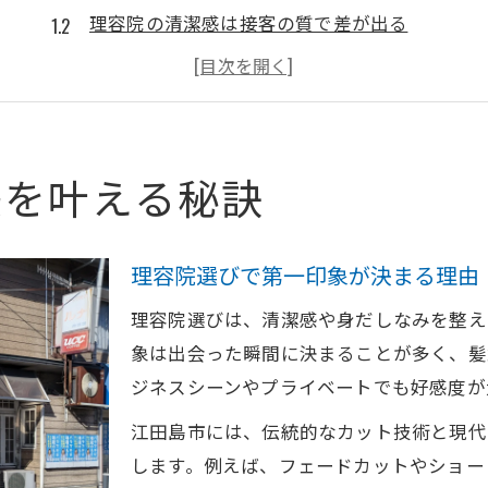
理容院の清潔感は接客の質で差が出る
理容院で身だしなみを整えるための工夫
理容院技術が印象を左右するポイント
理容院利用で失敗しない選び方のヒント
広島県江田島市の理容院技術を徹底解説
感を叶える秘訣
理容院のカット技術が清潔感を生む理由
理容院の伝統的な施術とトレンドの融合
理容院選びで第一印象が決まる理由
理容院で受けられる頭皮ケアの魅力
理容院選びは、清潔感や身だしなみを整え
理容院だからこそ叶うフェードカット体験
象は出会った瞬間に決まることが多く、髪
理容院の顔剃りで清潔感をアップする方法
ジネスシーンやプライベートでも好感度が
骨格や髪質に合う理容院の提案力に注目
江田島市には、伝統的なカット技術と現代
理容院で骨格に合わせたスタイル提案
します。例えば、フェードカットやショー
理容院が髪質を見極めるカウンセリング術