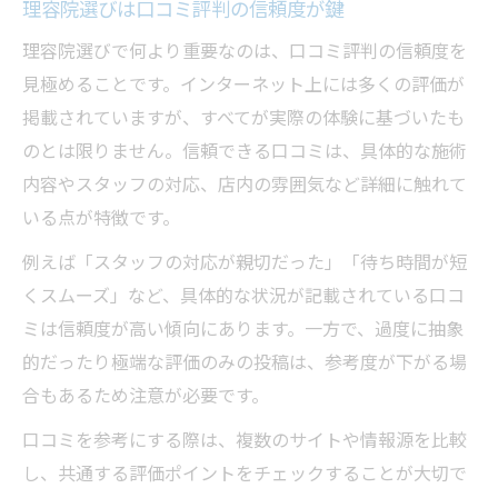
理容院選びは口コミ評判の信頼度が鍵
理容院の仕上がり満足度を体験談で比較
口コミから感じる江田島理容院の魅力
理容院選びで何より重要なのは、口コミ評判の信頼度を
見極めることです。インターネット上には多くの評価が
初めての理容院選びは体験談の活用を
掲載されていますが、すべてが実際の体験に基づいたも
理容院の評判を信頼できる理由とは
のとは限りません。信頼できる口コミは、具体的な施術
理容院評判の裏付けは口コミの内容にあり
内容やスタッフの対応、店内の雰囲気など詳細に触れて
理容院の信頼度は評判と体験談で判断
いる点が特徴です。
広島の理容院評判を信じる基準を解説
例えば「スタッフの対応が親切だった」「待ち時間が短
理容院口コミの正しい信頼性の見極め方
くスムーズ」など、具体的な状況が記載されている口コ
理容院の評判は利用者目線が重要ポイント
ミは信頼度が高い傾向にあります。一方で、過度に抽象
安心して通いたい方必見の選択基準
的だったり極端な評価のみの投稿は、参考度が下がる場
理容院選びで重視したい安心の基準とは
合もあるため注意が必要です。
口コミ評判で見る理容院の衛生管理力
口コミを参考にする際は、複数のサイトや情報源を比較
理容院の明朗な料金体系も選択の決め手
し、共通する評価ポイントをチェックすることが大切で