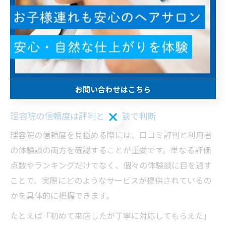
や利用時の注意点まで把握できるのが大きなメリットで
す。
このように、理容院の口コミ内容をしっかり確認するこ
とで、信頼できる店舗を選びやすくなります。他の利用
者の体験談を参考にしながら、自分に合った理容院を見
つけることが成功のポイントです。
お問い合わせはこちら
お問い合わせはこちら
理容院の信頼度は評判と体験談で判断
理容院の信頼度を見極める際には、口コミ評判と利用者
の体験談の両方を確認することが重要です。単なる評価
点数やランキングだけでなく、個々の体験談に目を通す
ことで、実際にどのようなサービスが提供されているの
かを具体的に把握できます。
たとえば「初めて来店したが丁寧に対応してもらえた」