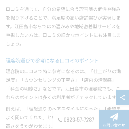
口コミを通じて、自分の希望に合う理容院の個性や強み
を掘り下げることで、満足度の高い店舗選びが実現しま
す。江田島市ならではの温かみや地域密着型サービスを
重視したい方は、口コミの細かなポイントにも注目しま
しょう。
理容院選びで参考になる口コミのポイント
理容院の口コミで特に参考になるのは、「仕上がりの満
足度」「カウンセリングの丁寧さ」「店内の清潔感」
「料金の明瞭さ」などです。江田島市の理容院でも、こ
れらのポイントは多くの利用者がチェックしています。
例えば、「理想通りのヘアスタイルになった」「希望を
よく聞いてくれた」という口コミは、技術力や接客力の
0823-57-7287
お問い合わせ
高さをうかがわせます。また、「料金設定がわかりやす