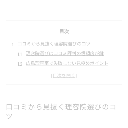
目次
口コミから見抜く理容院選びのコツ
理容院選びは口コミ評判の信頼度が鍵
広島理容室で失敗しない見極めポイント
理容院の口コミでおしゃれ度も比較する
評判から理容院の基本サービスを知る
理容院の定休日やアクセスも口コミで確認
江田島市ならではの理容院体験談集
口コミから見抜く理容院選びのコ
理容院の体験談で江田島市の特徴を発見
ツ
利用者目線の理容院体験が口コミに反映