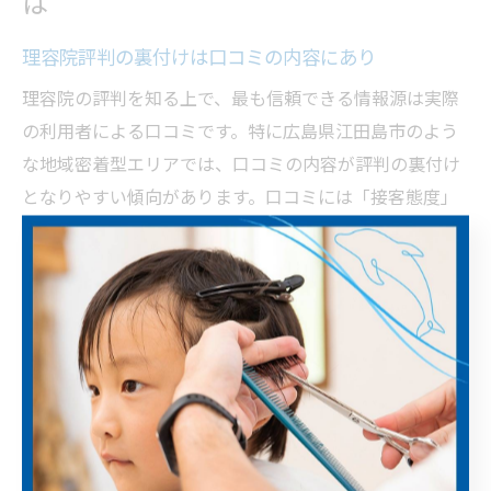
は
理容院評判の裏付けは口コミの内容にあり
理容院の評判を知る上で、最も信頼できる情報源は実際
の利用者による口コミです。特に広島県江田島市のよう
な地域密着型エリアでは、口コミの内容が評判の裏付け
となりやすい傾向があります。口コミには「接客態度」
「技術力」「店内の清潔感」など、体験したからこそわ
かる具体的な評価ポイントが多く含まれています。
例えば「スタッフが親身に希望を聞いてくれた」「希望
通りのヘアスタイルになった」などの声は、サービスの
質を判断する材料になります。一方で「待ち時間が長か
った」「仕上がりに不満があった」という意見も、事前
に注意点として把握できます。口コミを詳しく読み込む
ことで、表面的な評判だけでなく、実際のサービス内容