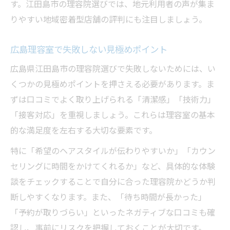
定休日や予約のしやすさが理容院選びに重
す。江田島市の理容院選びでは、地元利用者の声が集ま
要
りやすい地域密着型店舗の評判にも注目しましょう。
理容院の清潔感や接客も口コミで要確認
広島理容室で失敗しない見極めポイント
理容院の口コミ活用で後悔しない方法
広島県江田島市の理容院選びで失敗しないためには、い
理容院選びで口コミを活用する具体的手順
くつかの見極めポイントを押さえる必要があります。ま
失敗しない理容院探しは口コミ比較が効果
ずは口コミでよく取り上げられる「清潔感」「技術力」
的
「接客対応」を重視しましょう。これらは理容室の基本
理容院口コミの見極め方と注意点を解説
的な満足度を左右する大切な要素です。
口コミから理容院の隠れた魅力も発掘でき
特に「希望のヘアスタイルが伝わりやすいか」「カウン
る
セリングに時間をかけてくれるか」など、具体的な体験
理容院選びで参考になる口コミのポイント
談をチェックすることで自分に合った理容院かどうか判
納得の理容院探し実践アドバイスまとめ
断しやすくなります。また、「待ち時間が長かった」
理容院選びの総まとめと実践アドバイス
「予約が取りづらい」といったネガティブな口コミも確
口コミ活用で理容院選びを成功させるコツ
認し、事前にリスクを把握しておくことが大切です。