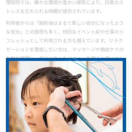
理容院では、静かな環境や温かい接客により、日常のス
トレスを忘れられる時間が提供されています。
利用者からは「施術後はまるで新しい自分になったよう
な気分」との感想も多く、特別なイベント前や仕事のリ
フレッシュとして利用される方も増えています。リラク
ゼーションを重視したい方は、マッサージや頭皮ケアの
有無を確認し、自分に合ったメニューを選ぶと良いでし
ょう。
多彩なヘアスタイルに対応する理容院技術
広島県江田島市の理容院は、年代やライフスタイルに合
わせた多彩なヘアスタイル提案が可能です。ベーシック
なショートスタイルから流行を取り入れたカット、ビジ
ネス向けや学生向けまで、幅広いニーズに対応していま
す。理容師の高い技術と経験により、細かな希望や髪質