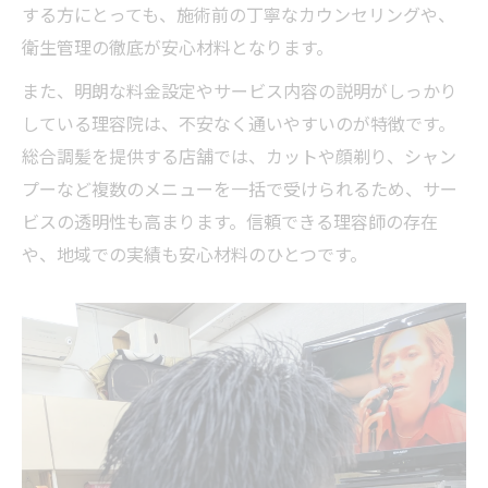
する方にとっても、施術前の丁寧なカウンセリングや、
由
衛生管理の徹底が安心材料となります。
総合調髪が理容院の定番サービスとなる背
また、明朗な料金設定やサービス内容の説明がしっかり
景
している理容院は、不安なく通いやすいのが特徴です。
理容院でリラックスする時間の過ごし方
総合調髪を提供する店舗では、カットや顔剃り、シャン
理容院の総合調髪で日常に新しい気分を
プーなど複数のメニューを一括で受けられるため、サー
熟練技術と温かな雰囲気の理容院紹介
ビスの透明性も高まります。信頼できる理容師の存在
理容院の熟練技術が光る安心の施術体験
や、地域での実績も安心材料のひとつです。
地域密着理容院ならではの温かい接客
理容院で感じる家族的な雰囲気の魅力
理容院の技術力が身だしなみに与える効果
総合調髪を支える理容院スタッフのこだわ
り
身だしなみと安心を支える理容院活用法