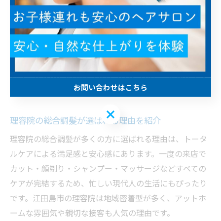
に合わせたカットが実現できる点が強みです。
例えば、「仕事帰りに短時間で整えたい」「家族で一緒
に利用したい」といった要望にも柔軟に対応してくれる
ため、安心して相談できます。自分の髪型に悩んでいる
方は、理容師とのカウンセリングを活用し、最適なスタ
お問い合わせはこちら
イルを提案してもらいましょう。
お問い合わせはこちら
理容院の総合調髪が選ばれる理由を紹介
理容院の総合調髪が多くの方に選ばれる理由は、トータ
ルケアによる満足感と安心感にあります。一度の来店で
カット・顔剃り・シャンプー・マッサージなどすべての
ケアが完結するため、忙しい現代人の生活にもぴったり
です。江田島市の理容院は地域密着型が多く、アットホ
ームな雰囲気や親切な接客も人気の理由です。