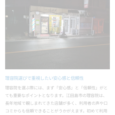
理容院の総合調髪で得られるリフレッシュ
効果
多彩なヘアスタイルに対応する理容院技術
理容院の総合調髪が選ばれる理由を紹介
江田島市で理容院利用を充実させる秘訣
理容院の予約対応でスムーズな利用を実現
通いやすい理容院の立地とアクセスの工夫
定期的な理容院利用で身だしなみを維持
理容院での総合調髪を最大限に活用するコ
理容院選びで重視したい安心感と信頼性
ツ
理容院を選ぶ際には、まず「安心感」と「信頼性」がと
理容院選びの際に重視したいサービス内容
ても重要なポイントとなります。江田島市の理容院は、
理容院でリフレッシュを叶える総合調髪の良さ
長年地域で親しまれてきた店舗が多く、利用者の声や口
理容院で体験する本格的な総合調髪の魅力
コミからも信頼できることがうかがえます。初めて利用
顔剃りや頭皮ケアが理容院利用で人気の理