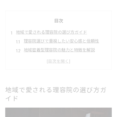
目次
地域で愛される理容院の選び方ガイド
理容院選びで重視したい安心感と信頼性
地域密着型理容院の魅力と特徴を解説
理容院の口コミ情報を有効活用する方法
総合調髪が人気の理容院に通うメリット
身だしなみに役立つ理容院の選び方ポイン
ト
地域で愛される理容院の選び方ガ
総合調髪の魅力が光る理容院体験談
イド
理容院で受ける総合調髪の満足度とは
顔剃りや頭皮ケアも叶える理容院体験