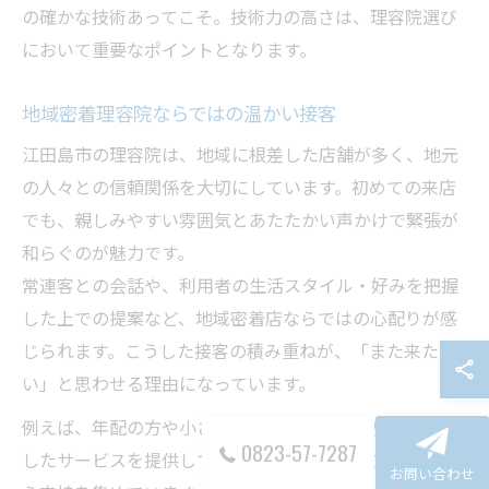
の確かな技術あってこそ。技術力の高さは、理容院選び
において重要なポイントとなります。
地域密着理容院ならではの温かい接客
江田島市の理容院は、地域に根差した店舗が多く、地元
の人々との信頼関係を大切にしています。初めての来店
でも、親しみやすい雰囲気とあたたかい声かけで緊張が
和らぐのが魅力です。
常連客との会話や、利用者の生活スタイル・好みを把握
した上での提案など、地域密着店ならではの心配りが感
じられます。こうした接客の積み重ねが、「また来た
い」と思わせる理由になっています。
例えば、年配の方や小さなお子さま連れの家族にも配慮
0823-57-7287
したサービスを提供している店舗が多く、幅広い年代か
お問い合わせ